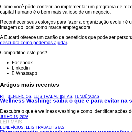
Como você pôde conferir, ao implementar um programa de recon
capital humano é o bem mais valioso de um negócio.
Reconhecer seus esforços para fazer a organização evoluir é u
imagem do local como marca empregadora.
A Eucard oferece um cartão de benefícios que pode ser perso
descubra como podemos ajudar
.
Compartilhe este post!
Facebook
Linkedin
Whatsapp
Artigos mais recentes
RH
,
BENEFÍCIOS
,
LEIS TRABALHISTAS
,
TENDÊNCIAS
Wellness Washing: saiba o que é para evitar na
Descubra o que é wellness washing e como identificar ações 
JULHO 16, 2026
LER MAIS
BENEFÍCIOS
,
LEIS TRABALHISTAS
Remuneração variável: como pagar premiações 