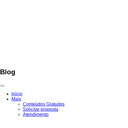
Ir
para
o
conteúdo
Blog
Início
Mais
Conteúdos Gratuitos
Solicitar proposta
Atendimento