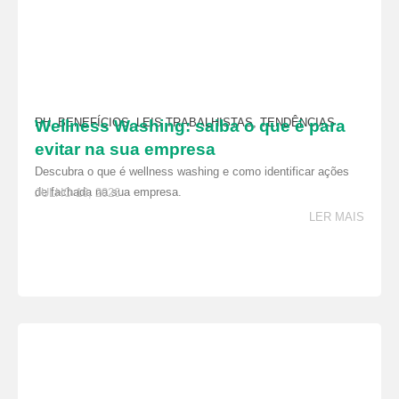
RH
,
BENEFÍCIOS
,
LEIS TRABALHISTAS
,
TENDÊNCIAS
Wellness Washing: saiba o que é para
evitar na sua empresa
Descubra o que é wellness washing e como identificar ações
de fachada na sua empresa.
JULHO 16, 2026
LER MAIS