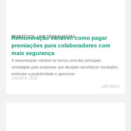
BENEFÍCIOS
,
LEIS TRABALHISTAS
Remuneração variável: como pagar
premiações para colaboradores com
mais segurança
A remuneração variável se tornou uma das principais
estratégias para empresas que desejam reconhecer resultados,
estimular a produtividade e aproximar
JULHO 6, 2026
LER MAIS