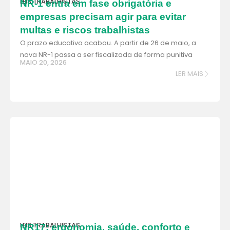
LEIS TRABALHISTAS
NR-1 entra em fase obrigatória e
empresas precisam agir para evitar
multas e riscos trabalhistas
O prazo educativo acabou. A partir de 26 de maio, a
nova NR-1 passa a ser fiscalizada de forma punitiva
MAIO 20, 2026
LER MAIS
LEIS TRABALHISTAS
NR17: ergonomia, saúde, conforto e