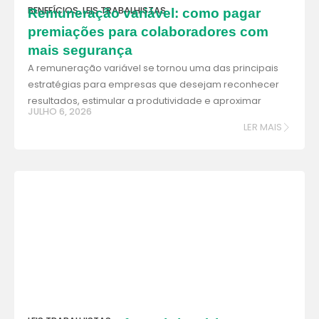
BENEFÍCIOS
,
LEIS TRABALHISTAS
Remuneração variável: como pagar
premiações para colaboradores com
mais segurança
A remuneração variável se tornou uma das principais
estratégias para empresas que desejam reconhecer
resultados, estimular a produtividade e aproximar
JULHO 6, 2026
LER MAIS