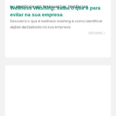
RH
,
BENEFÍCIOS
,
LEIS TRABALHISTAS
,
TENDÊNCIAS
Wellness Washing: saiba o que é para
evitar na sua empresa
Descubra o que é wellness washing e como identificar
ações de fachada na sua empresa.
JULHO 16, 2026
LER MAIS