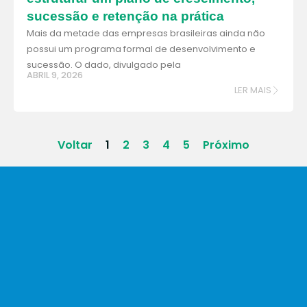
sucessão e retenção na prática
Mais da metade das empresas brasileiras ainda não
possui um programa formal de desenvolvimento e
sucessão. O dado, divulgado pela
ABRIL 9, 2026
LER MAIS
Voltar
1
2
3
4
5
Próximo