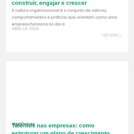
construir, engajar e crescer
A cultura organizacional é o conjunto de valores,
comportamentos e práticas que orientam como uma
empresa funciona no dia a
ABRIL 24, 2026
LER MAIS
TENDÊNCIAS
Talentos nas empresas: como
estruturar um plano de crescimento,