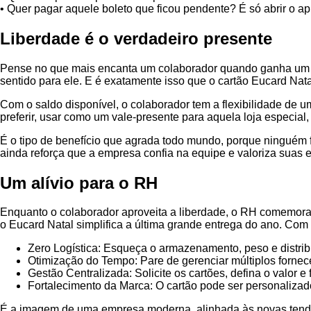
• Quer pagar aquele boleto que ficou pendente? É só abrir o ap
Liberdade é o verdadeiro presente
Pense no que mais encanta um colaborador quando ganha um 
sentido para ele. E é exatamente isso que o cartão Eucard Nata
Com o saldo disponível, o colaborador tem a flexibilidade de 
preferir, usar como um vale-presente para aquela loja especial,
É o tipo de benefício que agrada todo mundo, porque ninguém f
ainda reforça que a empresa confia na equipe e valoriza suas 
Um alívio para o RH
Enquanto o colaborador aproveita a liberdade, o RH comemora 
o Eucard Natal simplifica a última grande entrega do ano. Com
Zero Logística: Esqueça o armazenamento, peso e distrib
Otimização do Tempo: Pare de gerenciar múltiplos fornec
Gestão Centralizada: Solicite os cartões, defina o valor e
Fortalecimento da Marca: O cartão pode ser personaliza
É a imagem de uma empresa moderna, alinhada às novas tend