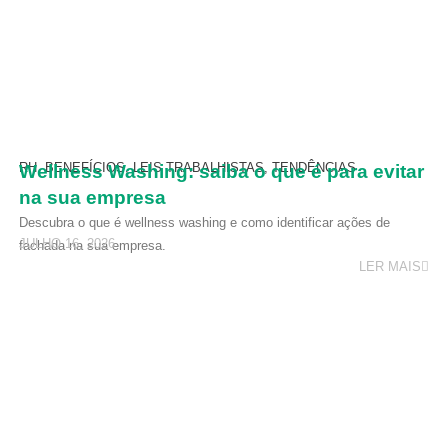
RH
,
BENEFÍCIOS
,
LEIS TRABALHISTAS
,
TENDÊNCIAS
Wellness Washing: saiba o que é para evitar
na sua empresa
Descubra o que é wellness washing e como identificar ações de
JULHO 16, 2026
fachada na sua empresa.
LER MAIS