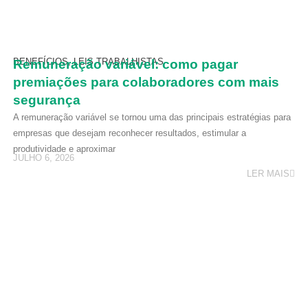
BENEFÍCIOS
,
LEIS TRABALHISTAS
Remuneração variável: como pagar
premiações para colaboradores com mais
segurança
A remuneração variável se tornou uma das principais estratégias para
empresas que desejam reconhecer resultados, estimular a
produtividade e aproximar
JULHO 6, 2026
LER MAIS