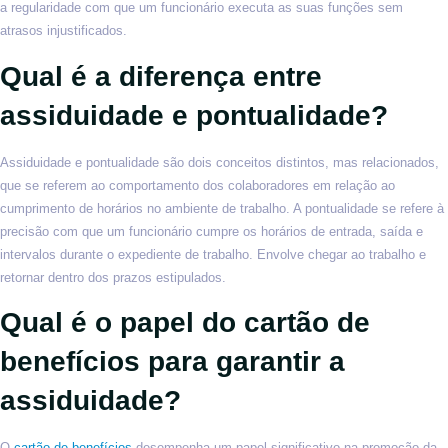
a regularidade com que um funcionário executa as suas funções sem
atrasos injustificados.
Qual é a diferença entre
assiduidade e pontualidade?
Assiduidade e pontualidade são dois conceitos distintos, mas relacionados,
que se referem ao comportamento dos colaboradores em relação ao
cumprimento de horários no ambiente de trabalho. A pontualidade se refere à
precisão com que um funcionário cumpre os horários de entrada, saída e
intervalos durante o expediente de trabalho. Envolve chegar ao trabalho e
retornar dentro dos prazos estipulados.
Qual é o papel do cartão de
benefícios para garantir a
assiduidade?
O
cartão de benefícios
desempenha um papel significativo na promoção da