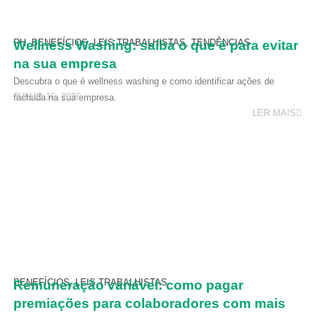
RH
,
BENEFÍCIOS
,
LEIS TRABALHISTAS
,
TENDÊNCIAS
Wellness Washing: saiba o que é para evitar
na sua empresa
Descubra o que é wellness washing e como identificar ações de
JULHO 16, 2026
fachada na sua empresa.
LER MAIS
BENEFÍCIOS
,
LEIS TRABALHISTAS
Remuneração variável: como pagar
premiações para colaboradores com mais