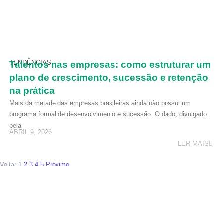
TENDÊNCIAS
Talentos nas empresas: como estruturar um
plano de crescimento, sucessão e retenção
na prática
Mais da metade das empresas brasileiras ainda não possui um
programa formal de desenvolvimento e sucessão. O dado, divulgado
pela
ABRIL 9, 2026
LER MAIS
Voltar
1
2
3
4
5
Próximo