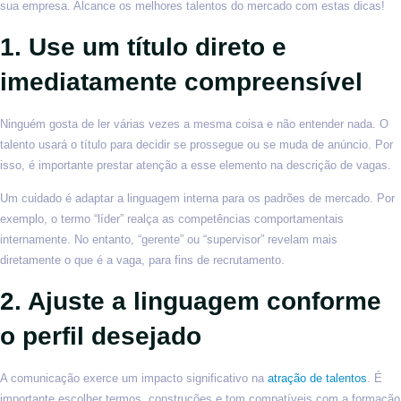
sua empresa. Alcance os melhores talentos do mercado com estas dicas!
1. Use um título direto e
imediatamente compreensível
Ninguém gosta de ler várias vezes a mesma coisa e não entender nada. O
talento usará o título para decidir se prossegue ou se muda de anúncio. Por
isso, é importante prestar atenção a esse elemento na descrição de vagas.
Um cuidado é adaptar a linguagem interna para os padrões de mercado. Por
exemplo, o termo “líder” realça as competências comportamentais
internamente. No entanto, “gerente” ou “supervisor” revelam mais
diretamente o que é a vaga, para fins de recrutamento.
2. Ajuste a linguagem conforme
o perfil desejado
A comunicação exerce um impacto significativo na
atração de talentos
. É
importante escolher termos, construções e tom compatíveis com a formação