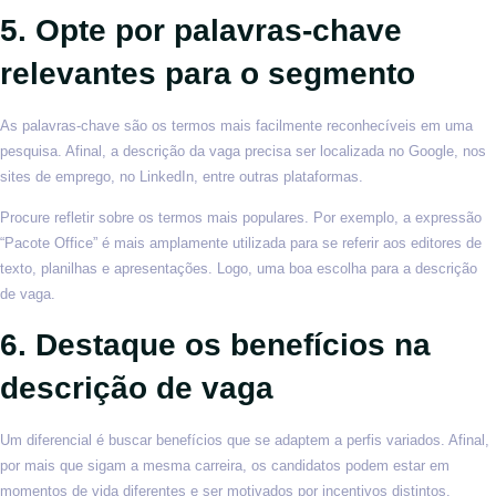
5. Opte por palavras-chave
relevantes para o segmento
As palavras-chave são os termos mais facilmente reconhecíveis em uma
pesquisa. Afinal, a descrição da vaga precisa ser localizada no Google, nos
sites de emprego, no LinkedIn, entre outras plataformas.
Procure refletir sobre os termos mais populares. Por exemplo, a expressão
“Pacote Office” é mais amplamente utilizada para se referir aos editores de
texto, planilhas e apresentações. Logo, uma boa escolha para a descrição
de vaga.
6. Destaque os benefícios na
descrição de vaga
Um diferencial é buscar benefícios que se adaptem a perfis variados. Afinal,
por mais que sigam a mesma carreira, os candidatos podem estar em
momentos de vida diferentes e ser motivados por incentivos distintos.