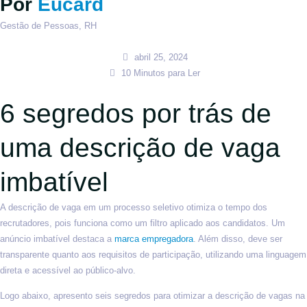
Por
Eucard
Gestão de Pessoas
,
RH
abril 25, 2024
10 Minutos para Ler
6 segredos por trás de
uma descrição de vaga
imbatível
A descrição de vaga em um processo seletivo otimiza o tempo dos
recrutadores, pois funciona como um filtro aplicado aos candidatos. Um
anúncio imbatível destaca a
marca empregadora
. Além disso, deve ser
transparente quanto aos requisitos de participação, utilizando uma linguagem
direta e acessível ao público-alvo.
Logo abaixo, apresento seis segredos para otimizar a descrição de vagas na