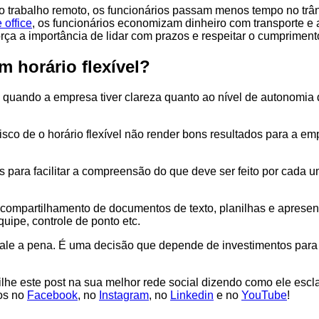
o trabalho remoto, os funcionários passam menos tempo no trân
 office
, os funcionários economizam dinheiro com transporte e 
força a importância de lidar com prazos e respeitar o cumprime
 horário flexível?
s quando a empresa tiver clareza quanto ao nível de autonomia 
sco de o horário flexível não render bons resultados para a emp
 para facilitar a compreensão do que deve ser feito por cada 
o compartilhamento de documentos de texto, planilhas e apres
ipe, controle de ponto etc.
e vale a pena. É uma decisão que depende de investimentos para
ilhe este post na sua melhor rede social dizendo como ele escl
mos no
Facebook
, no
Instagram
, no
Linkedin
e no
YouTube
!