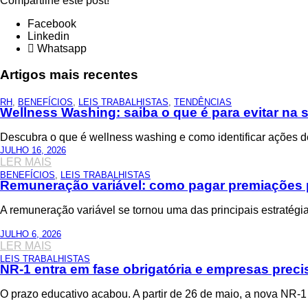
Compartilhe este post!
Facebook
Linkedin
Whatsapp
Artigos mais recentes
RH
,
BENEFÍCIOS
,
LEIS TRABALHISTAS
,
TENDÊNCIAS
Wellness Washing: saiba o que é para evitar na
Descubra o que é wellness washing e como identificar ações 
JULHO 16, 2026
LER MAIS
BENEFÍCIOS
,
LEIS TRABALHISTAS
Remuneração variável: como pagar premiações 
A remuneração variável se tornou uma das principais estratégi
JULHO 6, 2026
LER MAIS
LEIS TRABALHISTAS
NR-1 entra em fase obrigatória e empresas precis
O prazo educativo acabou. A partir de 26 de maio, a nova NR-1 