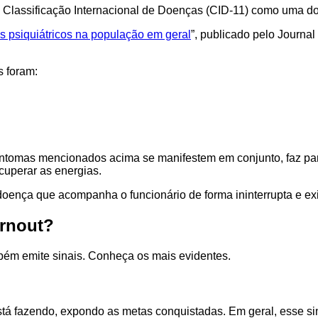
a Classificação Internacional de Doenças (CID-11) como uma do
s psiquiátricos na população em geral
”, publicado pelo Journa
s foram:
sintomas mencionados acima se manifestem em conjunto, faz pa
cuperar as energias.
oença que acompanha o funcionário de forma ininterrupta e exi
urnout?
ém emite sinais. Conheça os mais evidentes.
stá fazendo, expondo as metas conquistadas. Em geral, esse si