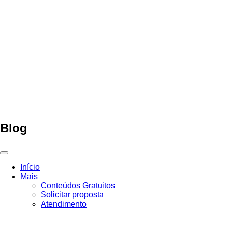
Ir
para
o
conteúdo
Blog
Início
Mais
Conteúdos Gratuitos
Solicitar proposta
Atendimento