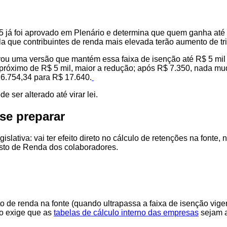
025 já foi aprovado em Plenário e determina que quem ganha at
la que contribuintes de renda mais elevada terão aumento de tr
ou uma versão que mantém essa faixa de isenção até R$ 5 mil
 próximo de R$ 5 mil, maior a redução; após R$ 7.350, nada mu
16.754,34 para R$ 17.640.
e ser alterado até virar lei.
se preparar
ativa: vai ter efeito direto no cálculo de retenções na fonte
osto de Renda dos colaboradores.
sto de renda na fonte (quando ultrapassa a faixa de isenção vig
sso exige que as
tabelas de cálculo interno das empresas
sejam a