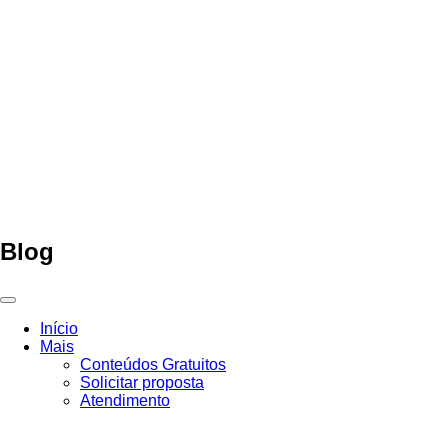
Ir
para
o
conteúdo
Blog
Início
Mais
Conteúdos Gratuitos
Solicitar proposta
Atendimento