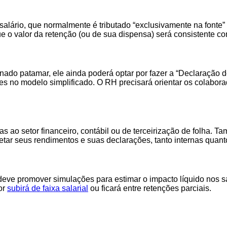
lário, que normalmente é tributado “exclusivamente na fonte” (
 que o valor da retenção (ou de sua dispensa) será consistente 
nado patamar, ele ainda poderá optar por fazer a “Declaração
ões no modelo simplificado. O RH precisará orientar os colabor
o setor financeiro, contábil ou de terceirização de folha. Tam
ar seus rendimentos e suas declarações, tanto internas quant
 deve promover simulações para estimar o impacto líquido nos s
or
subirá de faixa salarial
ou ficará entre retenções parciais.