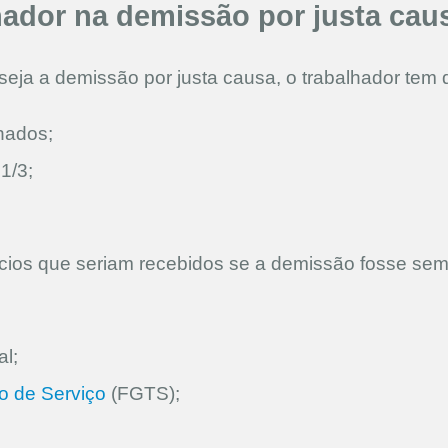
lhador na demissão por justa cau
ja a demissão por justa causa, o trabalhador tem d
hados;
1/3;
ícios que seriam recebidos se a demissão fosse sem 
al;
o de Serviço
(FGTS);