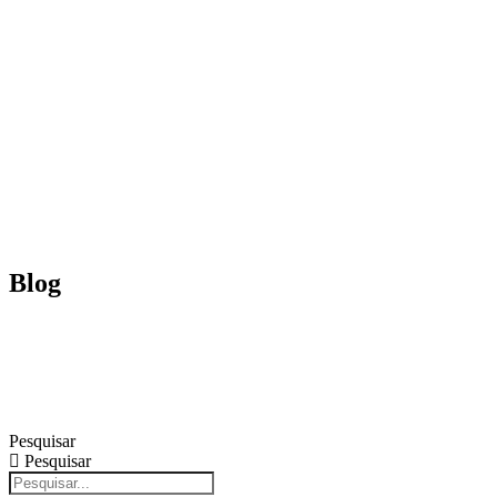
Ir
para
o
conteúdo
Blog
Pesquisar
Pesquisar